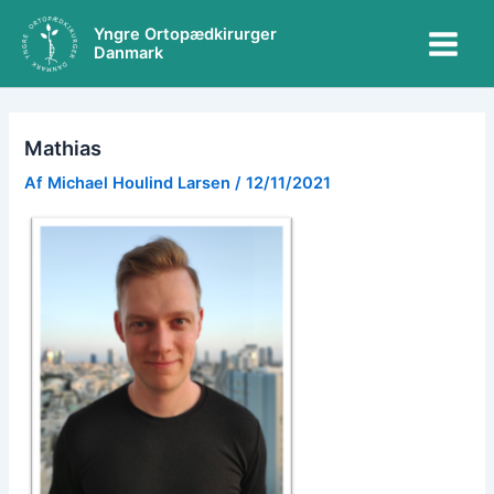
Gå
Main
Yngre Ortopædkirurger
til
Danmark
Menu
indholdet
Mathias
Af
Michael Houlind Larsen
/
12/11/2021