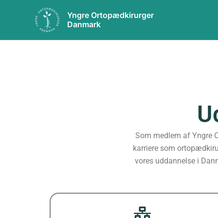
Gå
Yngre Ortopædkirurger
til
Danmark
indholdet
U
Som medlem af Yngre Ort
karriere som ortopædkirur
vores uddannelse i Danma