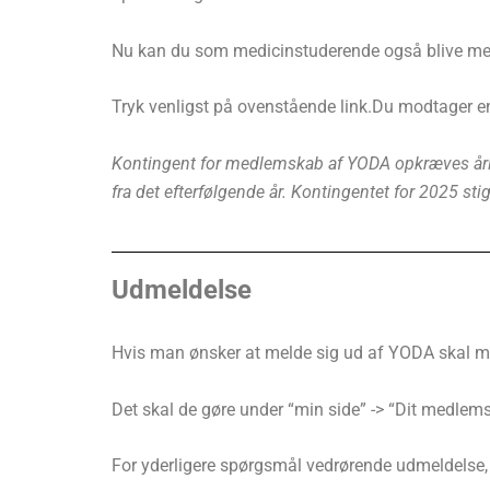
Nu kan du som medicinstuderende også blive m
Tryk venligst på ovenstående link.Du modtager e
Kontingent for medlemskab af YODA opkræves årlig
fra det efterfølgende år. Kontingentet for 2025 sti
Udmeldelse
Hvis man ønsker at melde sig ud af YODA skal m
Det skal de gøre under “min side” -> “Dit medlem
For yderligere spørgsmål vedrørende udmeldelse, 