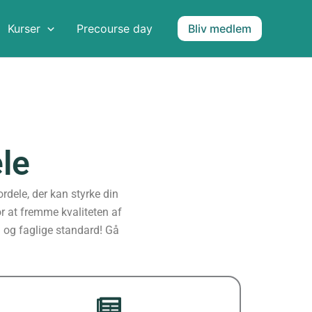
Kurser
Precourse day
Bliv medlem
le
dele, der kan styrke din
r at fremme kvaliteten af
g og faglige standard! Gå