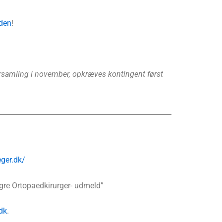
iden
!
rsamling i november, opkræves kontingent først
ger.dk/
ngre Ortopaedkirurger- udmeld”
dk
.