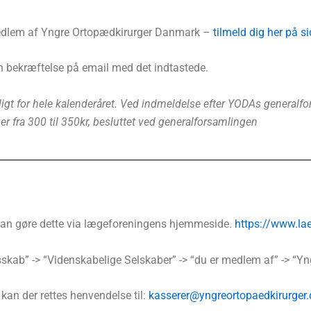
edlem af Yngre Ortopædkirurger Danmark –
tilmeld dig her på s
n bekræftelse på email med det indtastede.
t for hele kalenderåret. Ved indmeldelse efter YODAs generalfo
ger fra 300 til 350kr, besluttet ved generalforsamlingen
an gøre dette via lægeforeningens hjemmeside.
https://www.lae
sskab” -> “Videnskabelige Selskaber” -> “du er medlem af” -> “Y
kan der rettes henvendelse til:
kasserer@yngreortopaedkirurger.