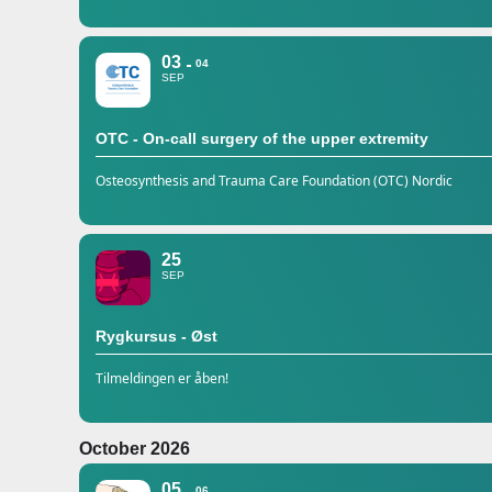
03
04
SEP
OTC - On-call surgery of the upper extremity
Osteosynthesis and Trauma Care Foundation (OTC) Nordic
25
SEP
Rygkursus - Øst
Tilmeldingen er åben!
October 2026
05
06