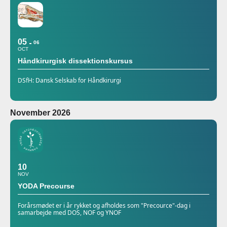
05
06
OCT
Håndkirurgisk dissektionskursus
DSfH: Dansk Selskab for Håndkirurgi
November 2026
10
NOV
YODA Precourse
Forårsmødet er i år rykket og afholdes som "Precource"-dag i
samarbejde med DOS, NOF og YNOF