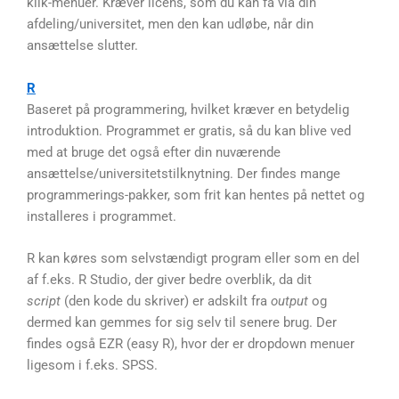
klik-menuer. Kræver licens, som du kan få via din
afdeling/universitet, men den kan udløbe, når din
ansættelse slutter.
R
Baseret på programmering, hvilket kræver en betydelig
introduktion. Programmet er gratis, så du kan blive ved
med at bruge det også efter din nuværende
ansættelse/universitetstilknytning. Der findes mange
programmerings-pakker, som frit kan hentes på nettet og
installeres i programmet.
R kan køres som selvstændigt program eller som en del
af f.eks. R Studio, der giver bedre overblik, da dit
script
(den kode du skriver) er adskilt fra
output
og
dermed kan gemmes for sig selv til senere brug. Der
findes også EZR (easy R), hvor der er dropdown menuer
ligesom i f.eks. SPSS.