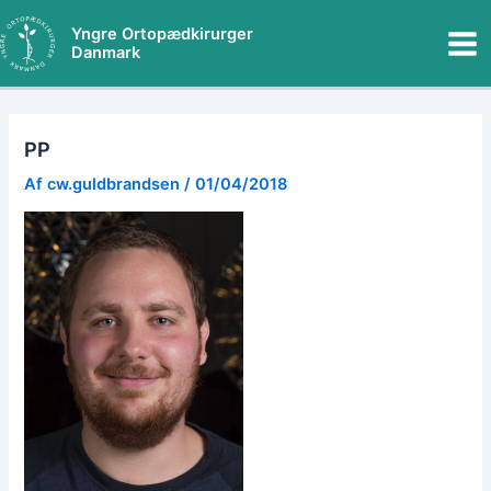
Gå
Mai
Yngre Ortopædkirurger
til
Danmark
Me
indholdet
PP
Af
cw.guldbrandsen
/
01/04/2018