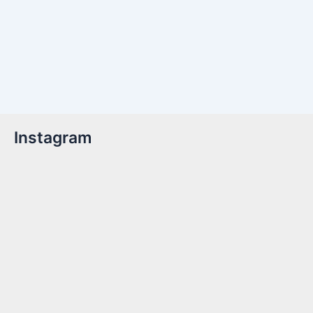
Instagram
Billetter er nu tilgængelige!Kom med til året