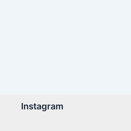
Instagram
Billetter er nu tilgængelige!Kom med til året