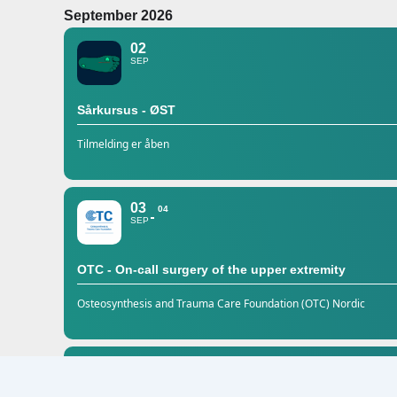
September 2026
02
SEP
Sårkursus - ØST
Tilmelding er åben
03
04
SEP
OTC - On-call surgery of the upper extremity
Osteosynthesis and Trauma Care Foundation (OTC) Nordic
25
SEP