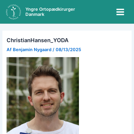
Gå
Main
Yngre Ortopædkirurger
til
Danmark
Menu
indholdet
ChristianHansen_YODA
Af
Benjamin Nygaard
/
08/13/2025