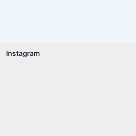
Instagram
Billetter er nu tilgængelige!Kom med til året