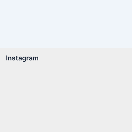
Instagram
Billetter er nu tilgængelige!Kom med til året