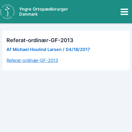
Gå
Mai
Yngre Ortopædkirurger
til
Danmark
Me
indholdet
Referat-ordinær-GF-2013
Af
Michael Houlind Larsen
/
04/18/2017
Referat-ordinær-GF-2013