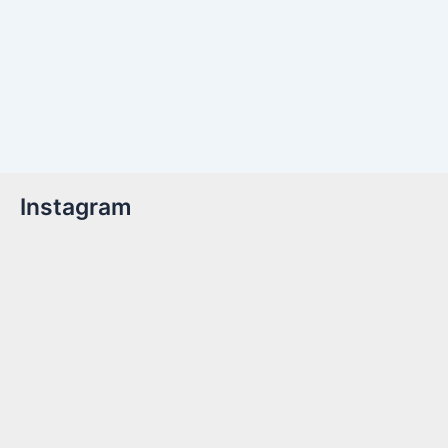
Instagram
Billetter er nu tilgængelige!Kom med til året