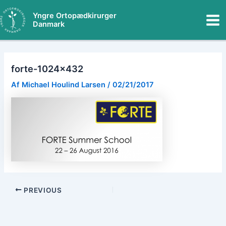
Gå
Mai
Yngre Ortopædkirurger
til
Danmark
Me
indholdet
forte-1024×432
Af
Michael Houlind Larsen
/
02/21/2017
PREVIOUS