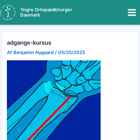
Gå
Mai
Yngre Ortopædkirurger
til
Danmark
Me
indholdet
adgange-kursus
Af
Benjamin Nygaard
/
05/25/2025