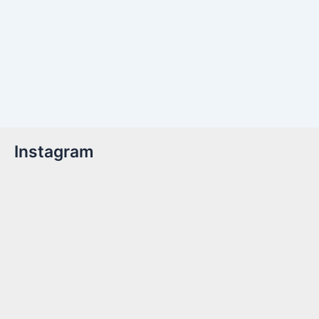
Instagram
Billetter er nu tilgængelige!Kom med til året