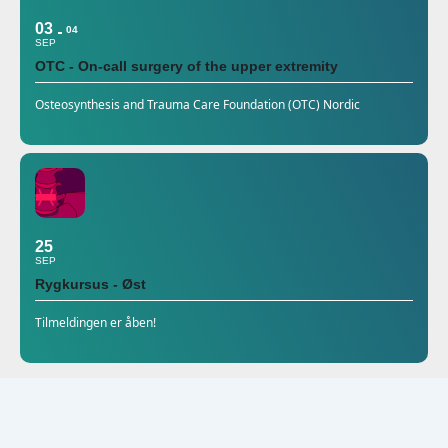
03
04
SEP
OTC - On-call surgery of the upper extremity
Osteosynthesis and Trauma Care Foundation (OTC) Nordic
25
SEP
Rygkursus - Øst
Tilmeldingen er åben!
October 2026