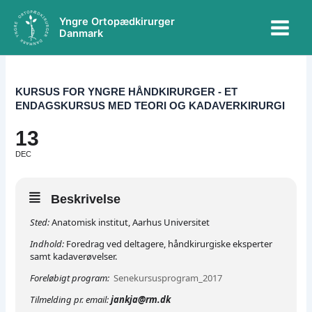
Gå
Main
Yngre Ortopædkirurger
til
Danmark
Menu
indholdet
KURSUS FOR YNGRE HÅNDKIRURGER - ET
ENDAGSKURSUS MED TEORI OG KADAVERKIRURGI
13
DEC
Beskrivelse
Sted:
Anatomisk institut, Aarhus Universitet
Indhold:
Foredrag ved deltagere, håndkirurgiske eksperter
samt kadaverøvelser.
Foreløbigt program:
Senekursusprogram_2017
Tilmelding pr. email:
jankja@rm.dk