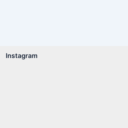
Instagram
Billetter er nu tilgængelige!Kom med til året