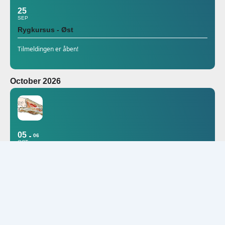
25
SEP
Rygkursus - Øst
Tilmeldingen er åben!
October 2026
05
06
OCT
Håndkirurgisk dissektionskursus
DSfH: Dansk Selskab for Håndkirurgi
November 2026