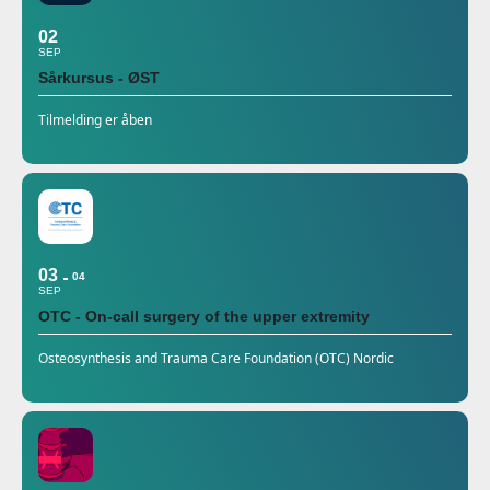
02
SEP
Sårkursus - ØST
Tilmelding er åben
03
04
SEP
OTC - On-call surgery of the upper extremity
Osteosynthesis and Trauma Care Foundation (OTC) Nordic