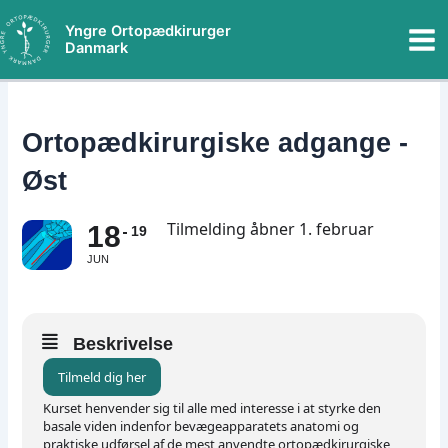
Gå
Mai
Yngre Ortopædkirurger
til
Danmark
Me
indholdet
Ortopædkirurgiske adgange -
Øst
Tilmelding åbner 1. februar
18
19
JUN
Beskrivelse
Tilmeld dig her
Kurset henvender sig til alle med interesse i at styrke den
basale viden indenfor bevægeapparatets anatomi og
praktiske udførsel af de mest anvendte ortopædkirurgiske