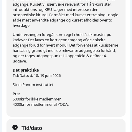
adgange. Kurset vil især være relevant for 1.års-kursister,
introduktions- og KBU-læger med interesse i den
ortopædiske kirurgi. Formålet med kurset er træning i nogle
af de mest anvendte adgange og kurset afholdes over to
hverdage.
Undervisningen foregår som regel i hold à 4 kursister pr.
kadaver. Der laves en kort gennemgang af de enkelte
adgange forud for hvert modul. Det forventes at kursisterne
har sat sig grundigt ind i de relevante adgange på forhånd,
og der tages udgangspunkt i Hoppenfeld & deBoer 4.
udgave.
Det praktiske
Tid/Dato: d. 18.-19 juni 2026
Sted: Panum instituttet
Pris:
5000kr for ikke medlemmer
4000kr for medlemmer af YODA.
Tid/dato