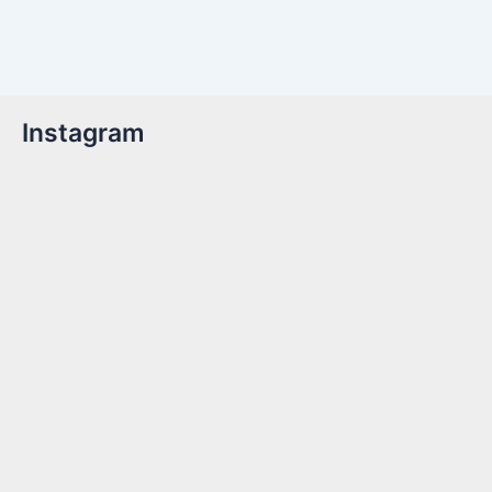
Instagram
Billetter er nu tilgængelige!Kom med til året