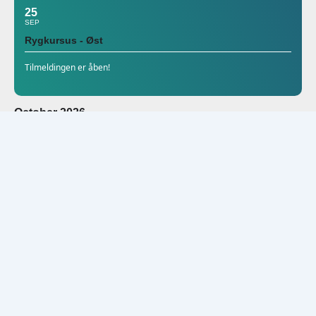
25
SEP
Rygkursus - Øst
Tilmeldingen er åben!
October 2026
05
06
OCT
Håndkirurgisk dissektionskursus
DSfH: Dansk Selskab for Håndkirurgi
November 2026