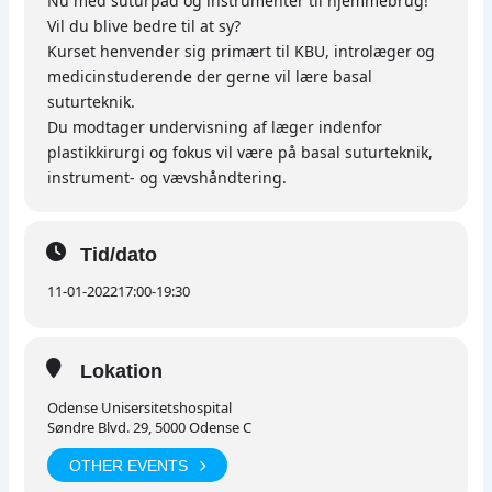
Nu med suturpad og instrumenter til hjemmebrug!
Vil du blive bedre til at sy?
Kurset henvender sig primært til KBU, introlæger og
medicinstuderende der gerne vil lære basal
suturteknik.
Du modtager undervisning af læger indenfor
plastikkirurgi og fokus vil være på basal suturteknik,
instrument- og vævshåndtering.
Tid/dato
11-01-2022
17:00
-
19:30
Lokation
Odense Unisersitetshospital
Søndre Blvd. 29, 5000 Odense C
OTHER EVENTS