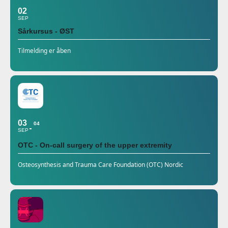
02
SEP
Sårkursus - ØST
Tilmelding er åben
03
04
SEP
OTC - On-call surgery of the upper extremity
Osteosynthesis and Trauma Care Foundation (OTC) Nordic