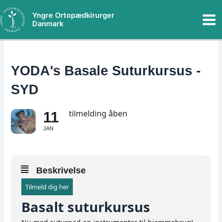
Gå
Mai
Yngre Ortopædkirurger
til
Danmark
Me
indholdet
YODA's Basale Suturkursus -
SYD
tilmelding åben
11
JAN
Beskrivelse
Tilmeld dig her
Basalt suturkursus