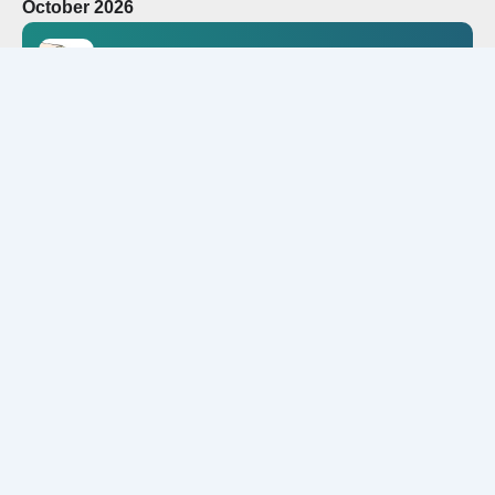
October 2026
05
06
OCT
Håndkirurgisk dissektionskursus
DSfH: Dansk Selskab for Håndkirurgi
November 2026
10
NOV
YODA Precourse
Forårsmødet er i år rykket og afholdes som "Precource"-dag i