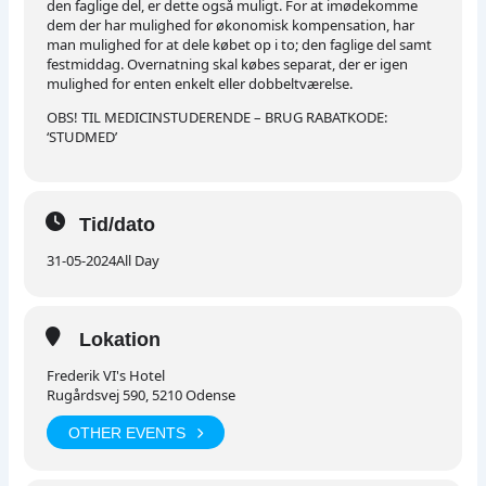
den faglige del, er dette også muligt. For at imødekomme
dem der har mulighed for økonomisk kompensation, har
man mulighed for at dele købet op i to; den faglige del samt
festmiddag. Overnatning skal købes separat, der er igen
mulighed for enten enkelt eller dobbeltværelse.
OBS! TIL MEDICINSTUDERENDE – BRUG RABATKODE:
‘STUDMED’
Tid/dato
31-05-2024
All Day
Lokation
Frederik VI's Hotel
Rugårdsvej 590, 5210 Odense
OTHER EVENTS