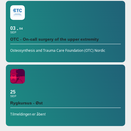
03
04
SEP
OTC - On-call surgery of the upper extremity
Osteosynthesis and Trauma Care Foundation (OTC) Nordic
25
SEP
Rygkursus - Øst
Tilmeldingen er åben!