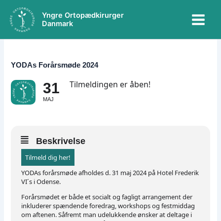
Gå
Main
Yngre Ortopædkirurger
til
Danmark
Menu
indholdet
YODAs Forårsmøde 2024
Tilmeldingen er åben!
31
MAJ
Beskrivelse
Tilmeld dig her!
YODAs forårsmøde afholdes d. 31 maj 2024 på Hotel Frederik
VI´s i Odense.
Forårsmødet er både et socialt og fagligt arrangement der
inkluderer spændende foredrag, workshops og festmiddag
om aftenen. Såfremt man udelukkende ønsker at deltage i