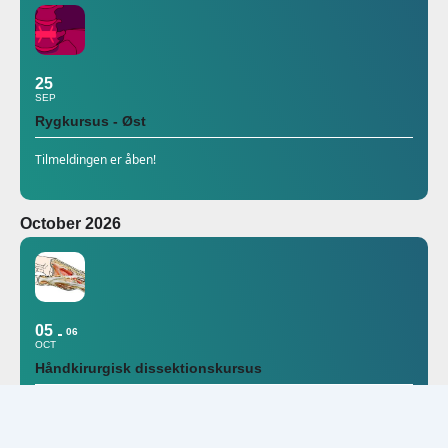
25
SEP
Rygkursus - Øst
Tilmeldingen er åben!
October 2026
05
06
OCT
Håndkirurgisk dissektionskursus
DSfH: Dansk Selskab for Håndkirurgi