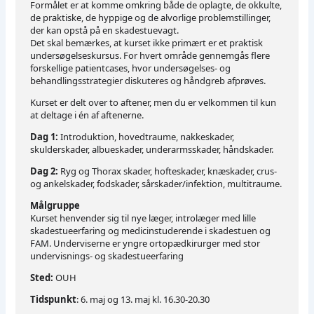
Formålet er at komme omkring både de oplagte, de okkulte,
de praktiske, de hyppige og de alvorlige problemstillinger,
der kan opstå på en skadestuevagt.
Det skal bemærkes, at kurset ikke primært er et praktisk
undersøgelseskursus. For hvert område gennemgås flere
forskellige patientcases, hvor undersøgelses- og
behandlingsstrategier diskuteres og håndgreb afprøves.
Kurset er delt over to aftener, men du er velkommen til kun
at deltage i én af aftenerne.
Dag 1:
Introduktion, hovedtraume, nakkeskader,
skulderskader, albueskader, underarmsskader, håndskader.
Dag 2:
Ryg og Thorax skader, hofteskader, knæskader, crus-
og ankelskader, fodskader, sårskader/infektion, multitraume.
Målgruppe
Kurset henvender sig til nye læger, introlæger med lille
skadestueerfaring og medicinstuderende i skadestuen og
FAM. Underviserne er yngre ortopædkirurger med stor
undervisnings- og skadestueerfaring
Sted:
OUH
Tidspunkt
: 6. maj og 13. maj kl. 16.30-20.30