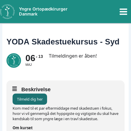
Gå
Mai
Yngre Ortopædkirurger
til
Danmark
Me
indholdet
YODA Skadestuekursus - Syd
Tilmeldingen er åben!
06
13
MAJ
Beskrivelse
Tilmeld dig her
Kom med til et par eftermiddage med skadestuen i fokus,
hvor vi vil gennemgå det hyppigste og vigtigste du skal have
kendskab til som yngre læge i en travl skadestue.
Om kurset