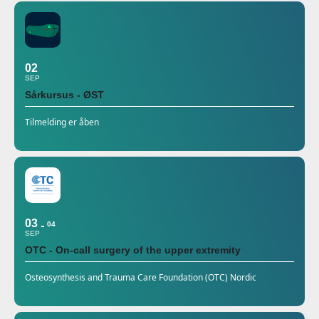
02
SEP
Sårkursus - ØST
Tilmelding er åben
03
04
SEP
OTC - On-call surgery of the upper extremity
Osteosynthesis and Trauma Care Foundation (OTC) Nordic