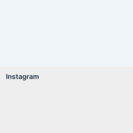
Instagram
Billetter er nu tilgængelige!Kom med til året