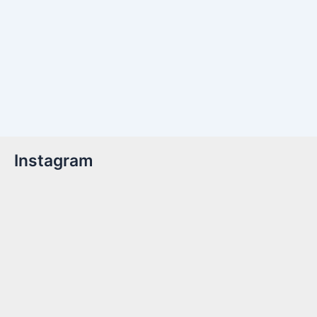
Instagram
Billetter er nu tilgængelige!Kom med til året