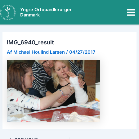
Gå
Mai
Yngre Ortopædkirurger
til
Danmark
Me
indholdet
IMG_6940_result
Af
Michael Houlind Larsen
/
04/27/2017