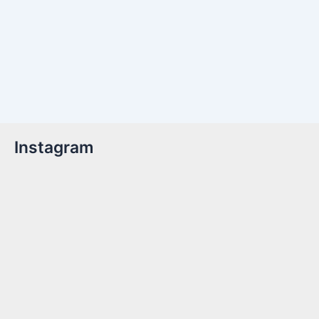
Instagram
Billetter er nu tilgængelige!Kom med til året