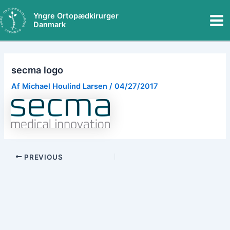
Gå
Mai
Yngre Ortopædkirurger
til
Danmark
Me
indholdet
secma logo
Af
Michael Houlind Larsen
/
04/27/2017
PREVIOUS