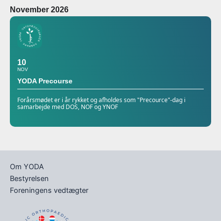
November 2026
10
NOV
YODA Precourse
Forårsmødet er i år rykket og afholdes som "Precource"-dag i
samarbejde med DOS, NOF og YNOF
Om YODA
Bestyrelsen
Foreningens vedtægter