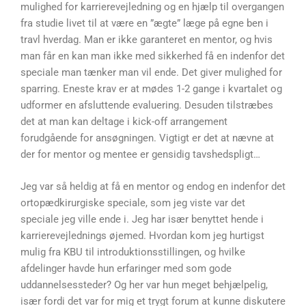
mulighed for karrierevejledning og en hjælp til overgangen
fra studie livet til at være en ”ægte” læge på egne ben i
travl hverdag. Man er ikke garanteret en mentor, og hvis
man får en kan man ikke med sikkerhed få en indenfor det
speciale man tænker man vil ende. Det giver mulighed for
sparring. Eneste krav er at mødes 1-2 gange i kvartalet og
udformer en afsluttende evaluering. Desuden tilstræbes
det at man kan deltage i kick-off arrangement
forudgående for ansøgningen. Vigtigt er det at nævne at
der for mentor og mentee er gensidig tavshedspligt…
Jeg var så heldig at få en mentor og endog en indenfor det
ortopædkirurgiske speciale, som jeg viste var det
speciale jeg ville ende i. Jeg har især benyttet hende i
karrierevejlednings øjemed. Hvordan kom jeg hurtigst
mulig fra KBU til introduktionsstillingen, og hvilke
afdelinger havde hun erfaringer med som gode
uddannelsessteder? Og her var hun meget behjælpelig,
især fordi det var for mig et trygt forum at kunne diskutere