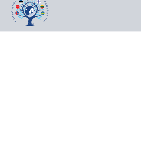
Kontakt
Yngre Ortopædkirurger Danmark
c/o Michaela Manalili Hansen
Kanslergade 16
5000 Odense C
CVR: 34771979
Lægernes Pensionsbank 6771 6367913
Copyright © 2026 Yngre Ortopædkirurger Danmark |
Admin