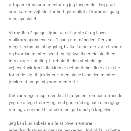
ortopædkirurg som mentor og jeg fungerede i høj grad
som karrierevejleder for hurtigst muligt at komme i gang
med specialet.
Vi mødtes 4 gange i løbet af det første år og havde
mailkorrespondence ca 1 gang om måneden. Der var
meget fokus på jobsøgning, hvilke kurser der var relevante
og hvordan mentee bedst muligt kvalificerede sig til en
intro- og HU-stilling. I forhold til den almindelige
vejlederfunktion i klinikken er det befriende ikke at skulle
forholde sig til tjeklister – men alene hvad den mentee
ønsker at bruge mig som mentor til.
Det var meget inspirerende at hjælpe en fremadstormende
yngre kollega frem – og med gode råd og puf i den rigtige
retning være med til at sikre en god start på lægelivet.
Jeg kan kun anbefale alle at blive mentorer –
arbejdsindsatsen er ganske beskeden i forhold til udbytte