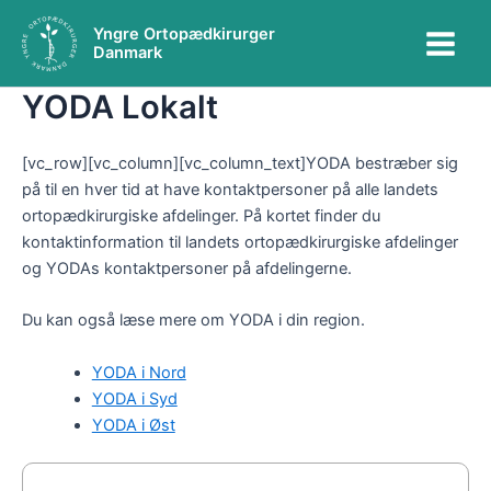
Gå
Main
Yngre Ortopædkirurger
til
Danmark
Menu
indholdet
YODA Lokalt
[vc_row][vc_column][vc_column_text]YODA bestræber sig
på til en hver tid at have kontaktpersoner på alle landets
ortopædkirurgiske afdelinger. På kortet finder du
kontaktinformation til landets ortopædkirurgiske afdelinger
og YODAs kontaktpersoner på afdelingerne.
Du kan også læse mere om YODA i din region.
YODA i Nord
YODA i Syd
YODA i Øst