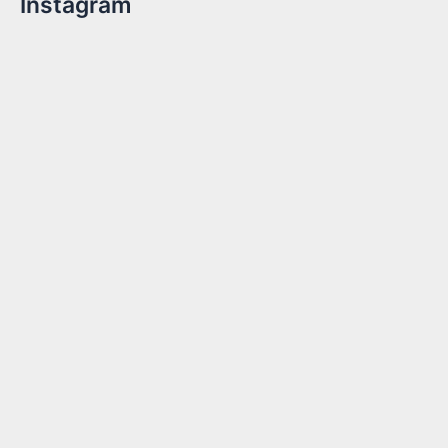
Instagram
Billetter er nu tilgængelige!Kom med til året