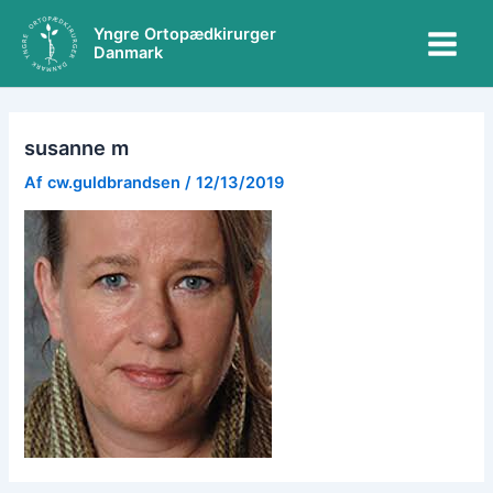
Gå
Main
Yngre Ortopædkirurger
til
Danmark
Menu
indholdet
susanne m
Af
cw.guldbrandsen
/
12/13/2019