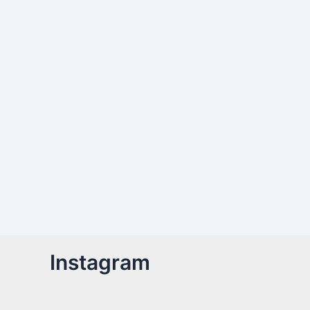
Instagram
Billetter er nu tilgængelige!Kom med til året