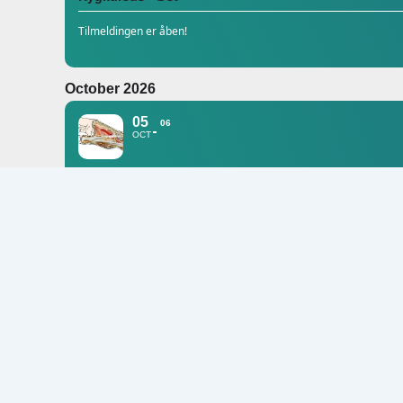
Tilmeldingen er åben!
October 2026
05
06
OCT
Håndkirurgisk dissektionskursus
DSfH: Dansk Selskab for Håndkirurgi
November 2026
10
NOV
YODA Precourse