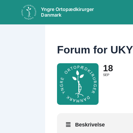
Gå
Yngre Ortopædkirurger
til
Danmark
indholdet
Forum for UK
18
SEP
Beskrivelse