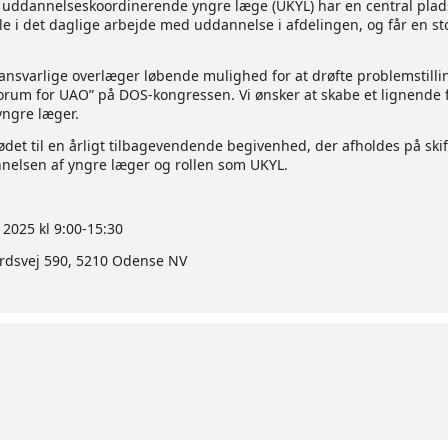
uddannelseskoordinerende yngre læge (UKYL) har en central plad
lle i det daglige arbejde med uddannelse i afdelingen, og får en s
nsvarlige overlæger løbende mulighed for at drøfte problemstilli
rum for UAO” på DOS-kongressen. Vi ønsker at skabe et lignende 
ngre læger.
det til en årligt tilbagevendende begivenhed, der afholdes på skif
nelsen af yngre læger og rollen som UKYL.
2025 kl 9:00-15:30
årdsvej 590, 5210 Odense NV