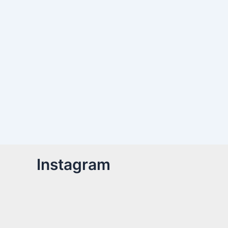
Instagram
Billetter er nu tilgængelige!Kom med til året