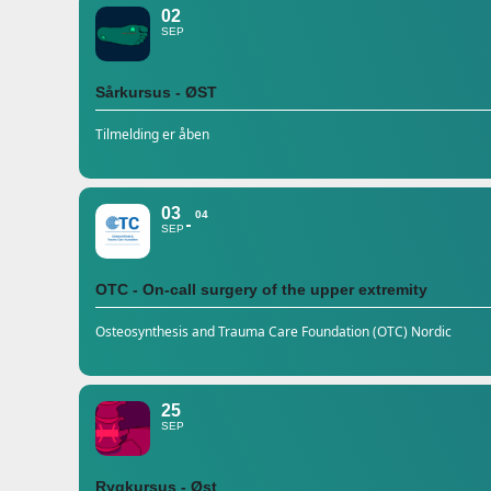
02
SEP
Sårkursus - ØST
Tilmelding er åben
03
04
SEP
OTC - On-call surgery of the upper extremity
Osteosynthesis and Trauma Care Foundation (OTC) Nordic
25
SEP
Rygkursus - Øst