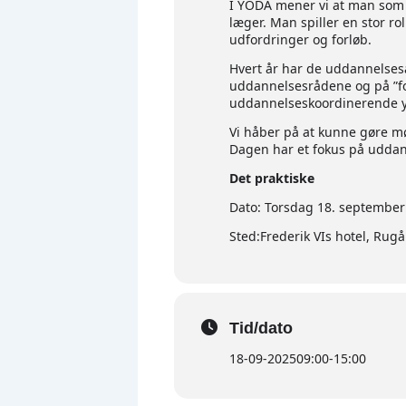
I YODA mener vi at man som 
læger. Man spiller en stor ro
udfordringer og forløb.
Hvert år har de uddannelsesa
uddannelsesrådene og på ”fo
uddannelseskoordinerende y
Vi håber på at kunne gøre mø
Dagen har et fokus på uddan
Det praktiske
Dato: Torsdag 18. september 
Sted:Frederik VIs hotel, Rug
Tid/dato
18-09-2025
09:00
-
15:00