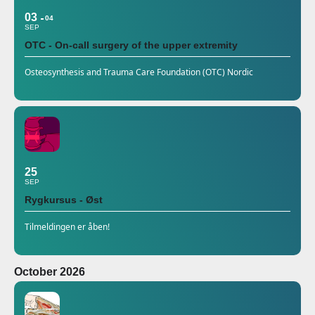
03
04
SEP
OTC - On-call surgery of the upper extremity
Osteosynthesis and Trauma Care Foundation (OTC) Nordic
25
SEP
Rygkursus - Øst
Tilmeldingen er åben!
October 2026