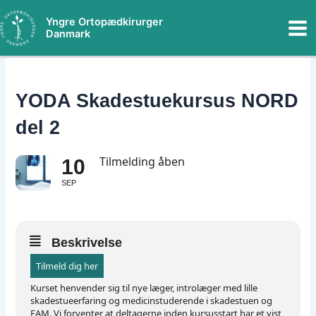
Gå
Mai
Yngre Ortopædkirurger
til
Danmark
Me
indholdet
YODA Skadestuekursus NORD
del 2
Tilmelding åben
10
SEP
Beskrivelse
Tilmeld dig her
Kurset henvender sig til nye læger, introlæger med lille
skadestueerfaring og medicinstuderende i skadestuen og
FAM. Vi forventer at deltagerne inden kursusstart har et vist