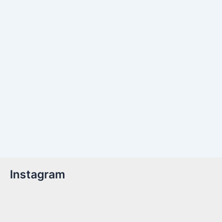
Instagram
Billetter er nu tilgængelige!Kom med til året