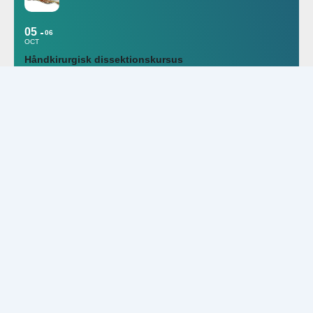
05
06
OCT
Håndkirurgisk dissektionskursus
DSfH: Dansk Selskab for Håndkirurgi
November 2026
10
NOV
YODA Precourse
Forårsmødet er i år rykket og afholdes som "Precource"-dag i
samarbejde med DOS, NOF og YNOF