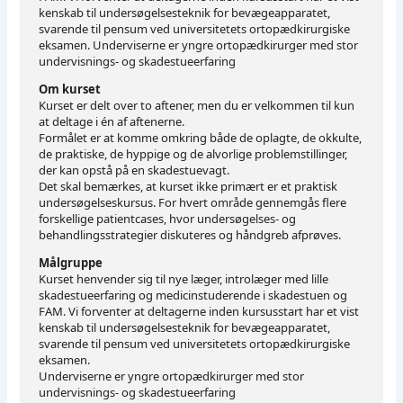
kenskab til undersøgelsesteknik for bevægeapparatet,
svarende til pensum ved universitetets ortopædkirurgiske
eksamen. Underviserne er yngre ortopædkirurger med stor
undervisnings- og skadestueerfaring
Om kurset
Kurset er delt over to aftener, men du er velkommen til kun
at deltage i én af aftenerne.
Formålet er at komme omkring både de oplagte, de okkulte,
de praktiske, de hyppige og de alvorlige problemstillinger,
der kan opstå på en skadestuevagt.
Det skal bemærkes, at kurset ikke primært er et praktisk
undersøgelseskursus. For hvert område gennemgås flere
forskellige patientcases, hvor undersøgelses- og
behandlingsstrategier diskuteres og håndgreb afprøves.
Målgruppe
Kurset henvender sig til nye læger, introlæger med lille
skadestueerfaring og medicinstuderende i skadestuen og
FAM. Vi forventer at deltagerne inden kursusstart har et vist
kenskab til undersøgelsesteknik for bevægeapparatet,
svarende til pensum ved universitetets ortopædkirurgiske
eksamen.
Underviserne er yngre ortopædkirurger med stor
undervisnings- og skadestueerfaring