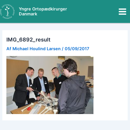
Gå
Mai
Yngre Ortopædkirurger
til
Danmark
Me
indholdet
IMG_6892_result
Af
Michael Houlind Larsen
/
05/09/2017