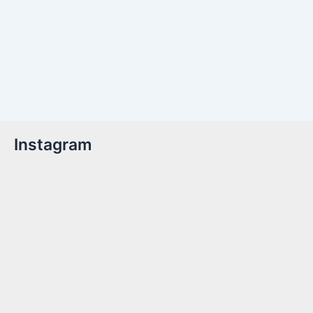
Instagram
Billetter er nu tilgængelige!Kom med til året