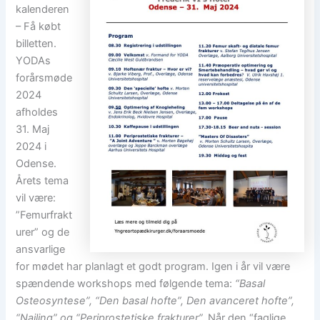
kalenderen
– Få købt
billetten.
YODAs
forårsmøde
2024
afholdes
31. Maj
2024 i
Odense.
Årets tema
vil være:
”Femurfrakt
urer” og de
ansvarlige
for mødet har planlagt et godt program. Igen i år vil være
spændende workshops med følgende tema:
“Basal
Osteosyntese”, “Den basal hofte”, Den avanceret hofte”,
“Nailing” og “Periprostetiske frakturer”.
Når den “faglige