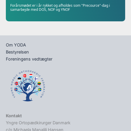
Forårsmødet er i år rykket og afholdes som "Precource"-dag i
samarbejde med DOS, NOF og YNOF
Om YODA
Bestyrelsen
Foreningens vedtægter
Kontakt
Yngre Ortopædkirurger Danmark
c/o Michaela Manalili Hansen