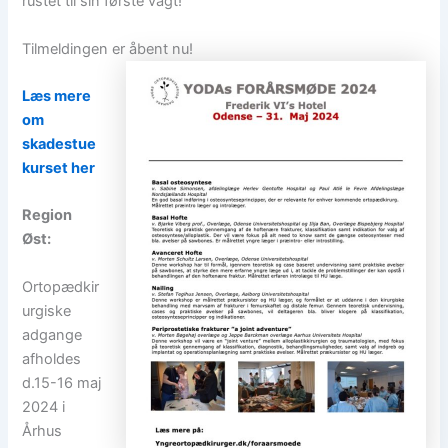
rustet til sin første vagt!
Tilmeldingen er åbent nu!
Læs mere
om
skadestue
kurset her
Region
Øst:
Ortopædkir
urgiske
adgange
afholdes
d.15-16 maj
2024 i
Århus