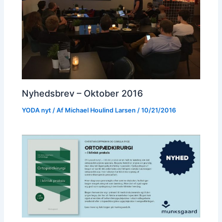
Nyhedsbrev – Oktober 2016
YODA nyt
/ Af
Michael Houlind Larsen
/
10/21/2016