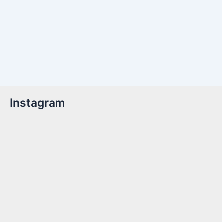
Instagram
Billetter er nu tilgængelige!Kom med til året