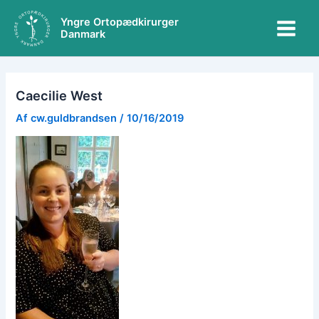
Gå
Main
Yngre Ortopædkirurger
til
Danmark
Menu
indholdet
Caecilie West
Af
cw.guldbrandsen
/
10/16/2019