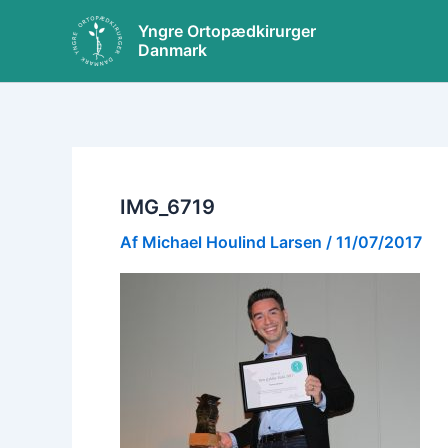
Gå
Yngre Ortopædkirurger
til
Danmark
indholdet
IMG_6719
Af
Michael Houlind Larsen
/
11/07/2017