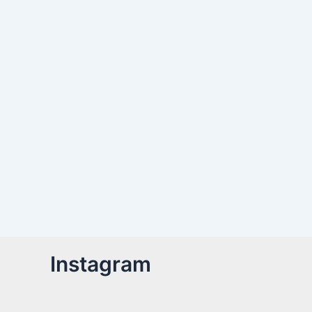
Instagram
Billetter er nu tilgængelige!Kom med til året