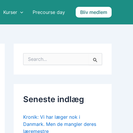
A
r
Kurser
Precourse day
Bliv medlem
k
i
v
e
r
S
ø
g
e
f
t
e
Seneste indlæg
r
:
Kronik: Vi har læger nok i
Danmark. Men de mangler deres
læremestre