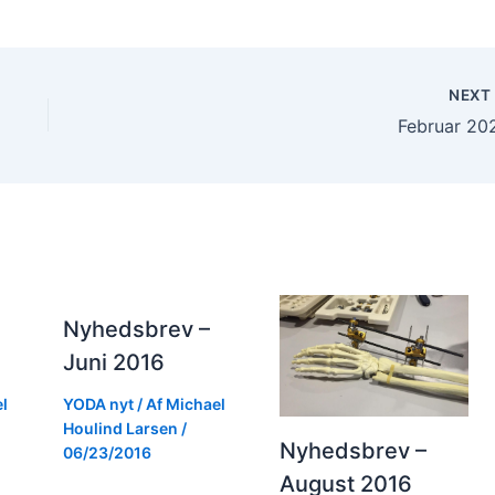
NEX
Februar 20
Nyhedsbrev –
Juni 2016
l
YODA nyt
/ Af
Michael
Houlind Larsen
/
Nyhedsbrev –
06/23/2016
August 2016