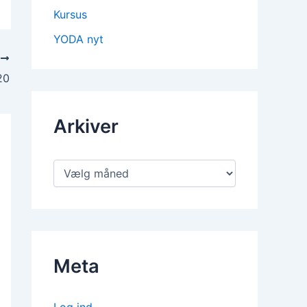
Kursus
YODA nyt
T
20
Arkiver
Meta
Log ind