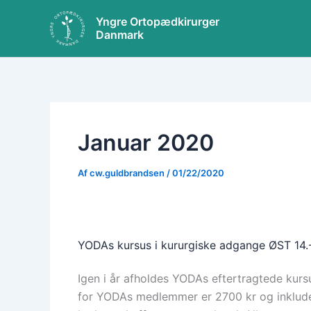
Gå
Yngre Ortopædkirurger
til
Danmark
indholdet
Januar 2020
Af
cw.guldbrandsen
/
01/22/2020
YODAs kursus i kururgiske adgange ØST 14.
Igen i år afholdes YODAs eftertragtede kursu
for YODAs medlemmer er 2700 kr og inklude