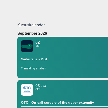
Kursuskalender
September 2026
02
SEP
Sårkursus - ØST
Tilmelding er åben
03
04
SEP
OTC - On-call surgery of the upper extremity