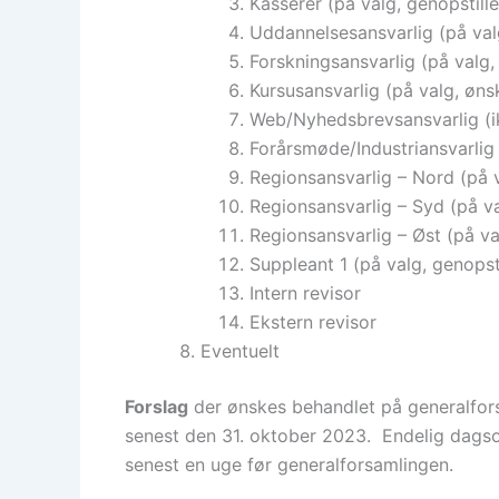
Kasserer (på valg, genopstille
Uddannelsesansvarlig (på val
Forskningsansvarlig (på valg, 
Kursusansvarlig (på valg, øns
Web/Nyhedsbrevsansvarlig (i
Forårsmøde/Industriansvarlig 
Regionsansvarlig – Nord (på v
Regionsansvarlig – Syd (på val
Regionsansvarlig – Øst (på val
Suppleant 1 (på valg, genopsti
Intern revisor
Ekstern revisor
Eventuelt
Forslag
der ønskes behandlet på generalfors
senest den 31. oktober 2023. Endelig dagso
senest en uge før generalforsamlingen.