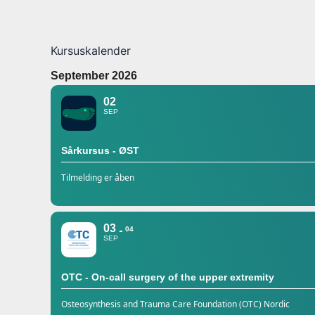
Kursuskalender
September 2026
02
SEP
Sårkursus - ØST
Tilmelding er åben
03
04
SEP
OTC - On-call surgery of the upper extremity
Osteosynthesis and Trauma Care Foundation (OTC) Nordic