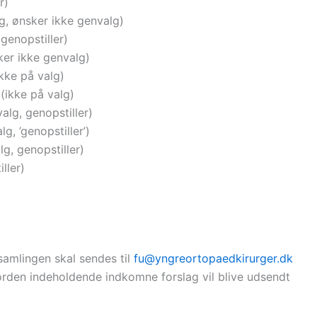
r)
g, ønsker ikke genvalg)
genopstiller)
ker ikke genvalg)
kke på valg)
(ikke på valg)
alg, genopstiller)
g, ’genopstiller’)
g, genopstiller)
ller)
amlingen skal sendes til
fu@yngreortopaedkirurger.dk
rden indeholdende indkomne forslag vil blive udsendt