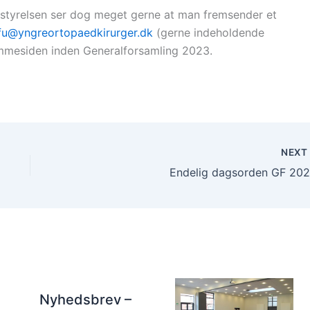
estyrelsen ser dog meget gerne at man fremsender et
fu@yngreortopaedkirurger.dk
(gerne indeholdende
hjemmesiden inden Generalforsamling 2023.
NEX
Endelig dagsorden GF 202
Nyhedsbrev –