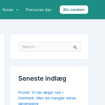
A
r
Kurser
Precourse day
Bliv medlem
k
i
v
e
r
S
ø
g
e
f
t
e
Seneste indlæg
r
:
Kronik: Vi har læger nok i
Danmark. Men de mangler deres
læremestre