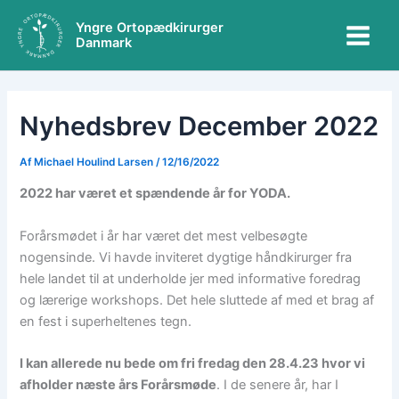
A
Gå
Main
r
Yngre Ortopædkirurger
til
Danmark
k
Menu
indholdet
i
v
e
r
Nyhedsbrev December 2022
Af
Michael Houlind Larsen
/
12/16/2022
2022 har været et spændende år for YODA.
Forårsmødet i år har været det mest velbesøgte
nogensinde. Vi havde inviteret dygtige håndkirurger fra
hele landet til at underholde jer med informative foredrag
og lærerige workshops. Det hele sluttede af med et brag af
en fest i superheltenes tegn.
I kan allerede nu bede om fri fredag den 28.4.23 hvor vi
afholder næste års Forårsmøde
. I de senere år, har I