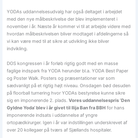
YODAs uddannelsesudvalg har også deltaget i arbejdet
med den nye målbeskrivelse der blev implementeret i
november i år. Næste år kommer vi til at arbejde videre med
hvordan målbeskrivelsen bliver modtaget i afdelingerne så
vi kan være med til at sikre at udvikling ikke bliver
indvikling.
DOS kongressen i år forløb rigtig godt med en masse
faglige indspark fra YODA herunder bl.a. YODA Best Paper
og Poster Walk. Posters og præsentationer var som
sædvanligt på et rigtig højt niveau. Onsdagen bød desuden
på floorball turnering hvor YODAs bestyrelse kunne sikre
sig en imponerende 2. plads.
Vores uddannelsespris ‘Den
Gyldne Yoda’ blev i år givet til Ilija Ban fra BBH
for hans
imponerende indsats i uddannelse af yngre
ortopædkirurger. Igen i år var indstillingen underskrevet af
over 20 kollegaer på tværs af Sjællands hospitaler.