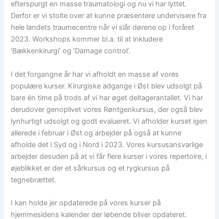
efterspurgt en masse traumatologi og nu vi har lyttet.
Derfor er vi stolte over at kunne præsentere undervisere fra
hele landets traumecentre når vi slår dørene op i foråret
2023. Workshops kommer bl.a. til at inkludere
‘Bækkenkirurgi’ og ‘Damage control’.
I det forgangne år har vi afholdt en masse af vores
populære kurser. Kirurgiske adgange i Øst blev udsolgt på
bare én time på trods af vi har øget deltagerantallet. Vi har
derudover genoplivet vores Røntgenkursus, der også blev
lynhurtigt udsolgt og godt evalueret. Vi afholder kurset igen
allerede i februar i Øst og arbejder på også at kunne
afholde det i Syd og i Nord i 2023. Vores kursusansvarlige
arbejder desuden på at vi får flere kurser i vores repertoire, i
øjeblikket er der et sårkursus og et rygkursus på
tegnebrættet.
I kan holde jer opdaterede på vores kurser på
hjemmesidens kalender der løbende bliver opdateret.