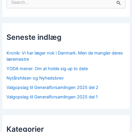
S
ø
g
e
f
t
Seneste indlæg
e
r
:
Kronik: Vi har læger nok i Danmark. Men de mangler deres
læremestre
YODA mener: Om at holde sig up to date
Nytårshilsen og Nyhedsbrev
Valgopslag til Generalforsamlingen 2025 del 2
Valgopslag til Generalforsamlingen 2025 del 1
Kategorier