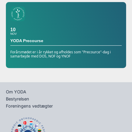
10
NOV
YODA Precourse
Forårsmødet er i år rykket og afholdes som "Precource"-dag i
samarbejde med DOS, NOF og YNOF
Om YODA
Bestyrelsen
Foreningens vedtægter