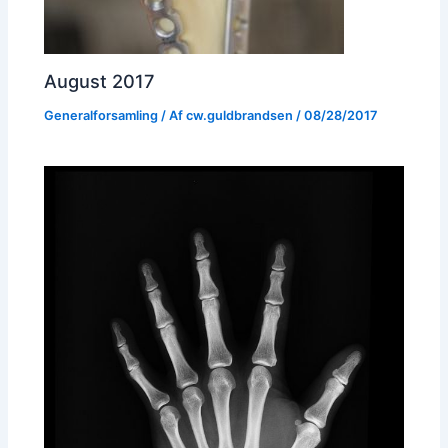
August 2017
Generalforsamling
/ Af
cw.guldbrandsen
/
08/28/2017