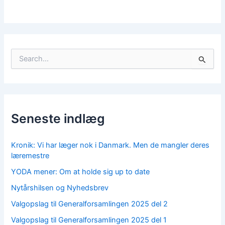
S
ø
g
e
f
t
Seneste indlæg
e
r
:
Kronik: Vi har læger nok i Danmark. Men de mangler deres
læremestre
YODA mener: Om at holde sig up to date
Nytårshilsen og Nyhedsbrev
Valgopslag til Generalforsamlingen 2025 del 2
Valgopslag til Generalforsamlingen 2025 del 1