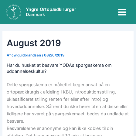
A
Gå
Main
r
Yngre Ortopædkirurger
til
Danmark
k
Menu
indholdet
i
v
e
r
August 2019
Af
cw.guldbrandsen
/
08/26/2019
Har du husket at besvare YODAs spørgeskema om
uddannelseskultur?
Dette spørgeskema er målrettet læger ansat på en
ortopædkirurgisk afdeling i KBU, introduktionsstilling,
uklassificeret stilling (enten før eller efter intro) og
hoveduddannelse. Såfremt du ikke hører til en af disse eller
tidligere har svaret på spørgeskemaet, bedes du undlade at
besvare.
Besvarelserne er anonyme og kan ikke kobles til din
afdeling. Det tager maximalt 10 min at besvare.