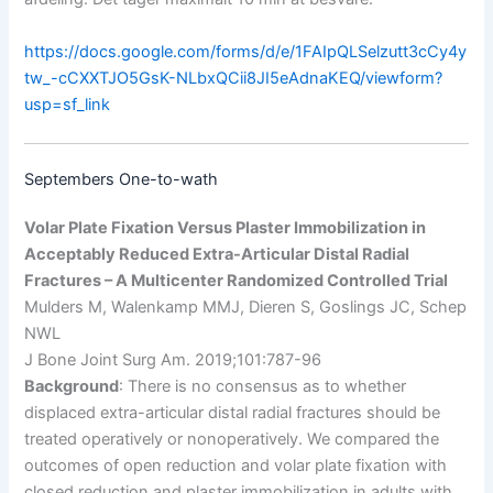
https://docs.google.com/forms/d/e/1FAIpQLSelzutt3cCy4y
tw_-cCXXTJO5GsK-NLbxQCii8JI5eAdnaKEQ/viewform?
usp=sf_link
Septembers One-to-wath
Volar Plate Fixation Versus Plaster Immobilization in
Acceptably Reduced Extra-Articular Distal Radial
Fractures – A Multicenter Randomized Controlled Trial
Mulders M, Walenkamp MMJ, Dieren S, Goslings JC, Schep
NWL
J Bone Joint Surg Am. 2019;101:787-96
Background
: There is no consensus as to whether
displaced extra-articular distal radial fractures should be
treated operatively or nonoperatively. We compared the
outcomes of open reduction and volar plate fixation with
closed reduction and plaster immobilization in adults with