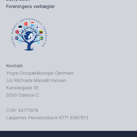
Foreningens vedtægter
Kontakt
Yngre Ortopædkirurger Danmark
c/o Michaela Manalili Hansen
Kanslergade 16
5000 Odense C
CVR: 34771979
Lægernes Pensionsbank 6771 6367913