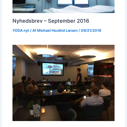
Nyhedsbrev – September 2016
YODA nyt
/ Af
Michael Houlind Larsen
/
09/21/2016