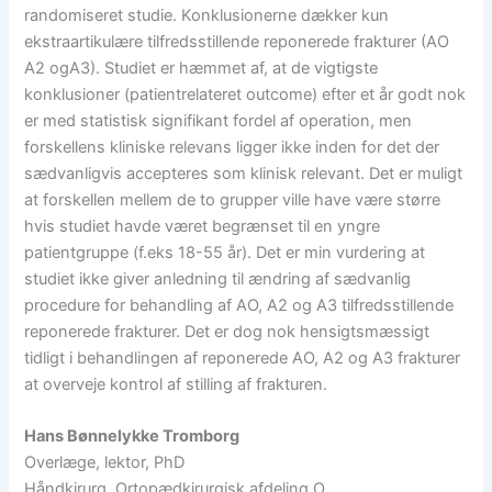
randomiseret studie. Konklusionerne dækker kun
ekstraartikulære tilfredsstillende reponerede frakturer (AO
A2 ogA3). Studiet er hæmmet af, at de vigtigste
konklusioner (patientrelateret outcome) efter et år godt nok
er med statistisk signifikant fordel af operation, men
forskellens kliniske relevans ligger ikke inden for det der
sædvanligvis accepteres som klinisk relevant. Det er muligt
at forskellen mellem de to grupper ville have være større
hvis studiet havde været begrænset til en yngre
patientgruppe (f.eks 18-55 år). Det er min vurdering at
studiet ikke giver anledning til ændring af sædvanlig
procedure for behandling af AO, A2 og A3 tilfredsstillende
reponerede frakturer. Det er dog nok hensigtsmæssigt
tidligt i behandlingen af reponerede AO, A2 og A3 frakturer
at overveje kontrol af stilling af frakturen.
Hans Bønnelykke Tromborg
Overlæge, lektor, PhD
Håndkirurg, Ortopædkirurgisk afdeling O