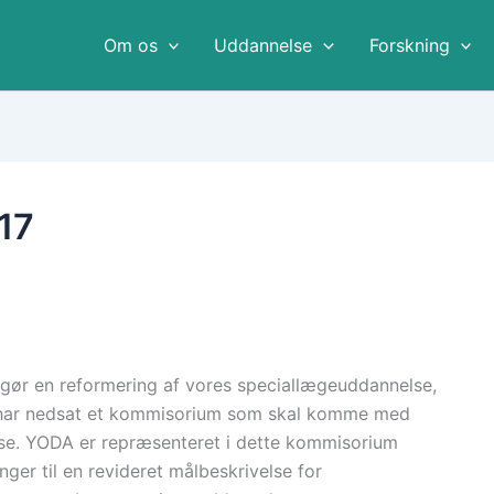
Om os
Uddannelse
Forskning
17
gør en reformering af vores speciallægeuddannelse,
S har nedsat et kommisorium som skal komme med
else. YODA er repræsenteret i dette kommisorium
ger til en revideret målbeskrivelse for