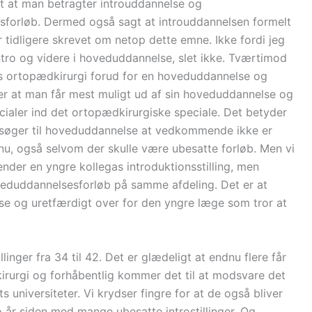
gt at man betragter introuddannelse og
forløb. Dermed også sagt at introuddannelsen formelt
r tidligere skrevet om netop dette emne. Ikke fordi jeg
intro og videre i hoveduddannelse, slet ikke. Tværtimod
rs ortopædkirurgi forud for en hoveduddannelse og
ikrer at man får mest muligt ud af sin hoveduddannelse og
ialer ind det ortopædkirurgiske speciale. Det betyder
 ansøger til hoveduddannelse at vedkommende ikke er
nu, også selvom der skulle være ubesatte forløb. Men vi
nder en yngre kollegas introduktionsstilling, men
eduddannelsesforløb på samme afdeling. Det er at
se og uretfærdigt over for den yngre læge som tror at
llinger fra 34 til 42. Det er glædeligt at endnu flere får
irurgi og forhåbentlig kommer det til at modsvare det
 universiteter. Vi krydser fingre for at de også bliver
to år siden med mange ubesatte introstillinger. Og