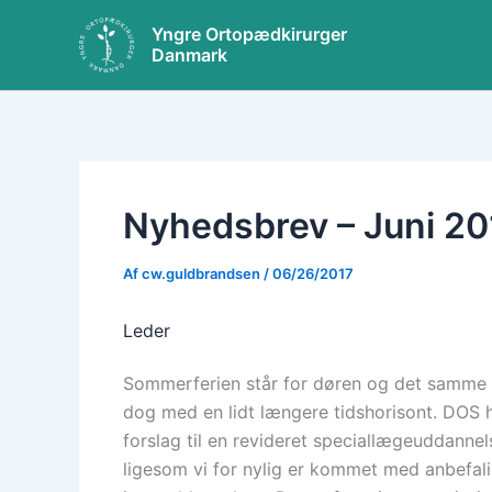
Gå
Yngre Ortopædkirurger
til
Danmark
indholdet
Nyhedsbrev – Juni 20
Af
cw.guldbrandsen
/
06/26/2017
Leder
Sommerferien står for døren og det samme 
dog med en lidt længere tidshorisont. DO
forslag til en revideret speciallægeuddann
ligesom vi for nylig er kommet med anbefalin