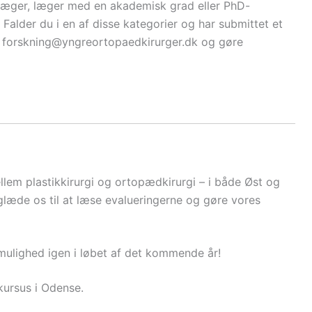
æger, læger med en akademisk grad eller PhD-
Falder du i en af disse kategorier og har submittet et
il forskning@yngreortopaedkirurger.dk og gøre
llem plastikkirurgi og ortopædkirurgi – i både Øst og
læde os til at læse evalueringerne og gøre vores
mulighed igen i løbet af det kommende år!
ursus i Odense.