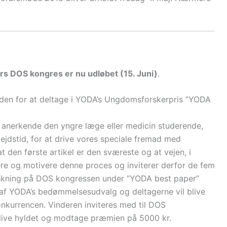
års DOS kongres er nu udløbet (15. Juni)
.
eden for at deltage i YODA’s Ungdomsforskerpris ”YODA
t anerkende den yngre læge eller medicin studerende,
bejdstid, for at drive vores speciale fremad med
 at den første artikel er den sværeste og at vejen, i
lere og motivere denne proces og inviterer derfor de fem
orskning på DOS kongressen under ”YODA best paper”
 af YODA’s bedømmelsesudvalg og deltagerne vil blive
nkurrencen. Vinderen inviteres med til DOS
blive hyldet og modtage præmien på 5000 kr.