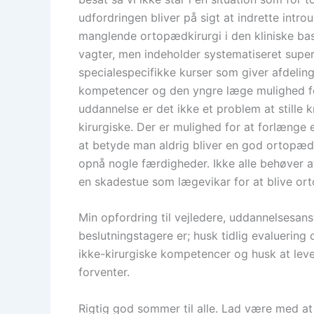
udfordringen bliver på sigt at indrette int
manglende ortopædkirurgi i den kliniske b
vagter, men indeholder systematiseret super
specialespecifikke kurser som giver afdelin
kompetencer og den yngre læge mulighed for
uddannelse er det ikke et problem at stille k
kirurgiske. Der er mulighed for at forlænge 
at betyde man aldrig bliver en god ortopædki
opnå nogle færdigheder. Ikke alle behøver a
en skadestue som lægevikar for at blive or
Min opfordring til vejledere, uddannelsesan
beslutningstagere er; husk tidlig evaluering
ikke-kirurgiske kompetencer og husk at le
forventer.
Rigtig god sommer til alle. Lad være med a