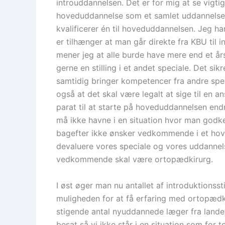
introuddannelsen. Det er for mig at se vigti
hoveduddannelse som et samlet uddannelses
kvalificerer én til hoveduddannelsen. Jeg ha
er tilhænger at man går direkte fra KBU til 
mener jeg at alle burde have mere end et å
gerne en stilling i et andet speciale. Det s
samtidig bringer kompetencer fra andre spec
også at det skal være legalt at sige til en
parat til at starte på hoveduddannelsen end
må ikke havne i en situation hvor man godke
bagefter ikke ønsker vedkommende i et hov
devaluere vores speciale og vores uddannel
vedkommende skal være ortopædkirurg.
I øst øger man nu antallet af introduktionssti
muligheden for at få erfaring med ortopædk
stigende antal nyuddannede læger fra landets
besat så vi ikke står i en situation som for 