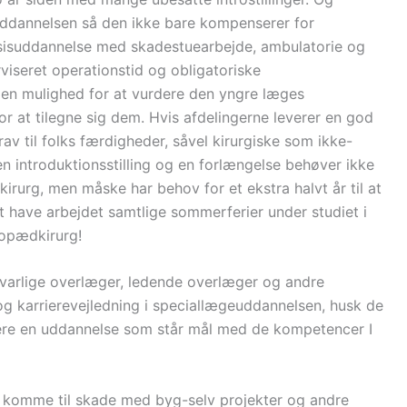
rouddannelsen så den ikke bare kompenserer for
asisuddannelse med skadestuearbejde, ambulatorie og
viseret operationstid og obligatoriske
gen mulighed for at vurdere den yngre læges
 at tilegne sig dem. Hvis afdelingerne leverer en god
rav til folks færdigheder, såvel kirurgiske som ikke-
en introduktionsstilling og en forlængelse behøver ikke
rurg, men måske har behov for et ekstra halvt år til at
t have arbejdet samtlige sommerferier under studiet i
topædkirurg!
svarlige overlæger, ledende overlæger og andre
 og karrierevejledning i speciallægeuddannelsen, husk de
vere en uddannelse som står mål med de kompetencer I
t komme til skade med byg-selv projekter og andre