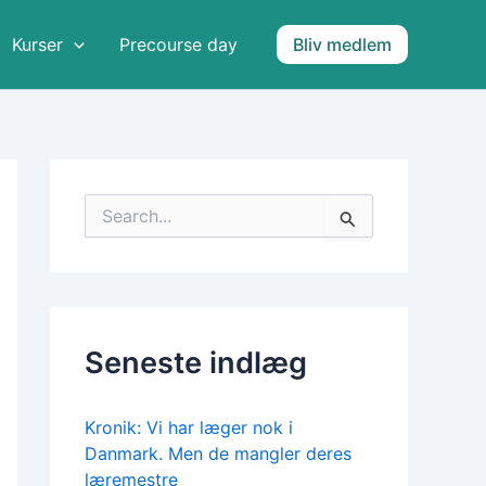
A
r
Kurser
Precourse day
Bliv medlem
k
i
v
e
r
S
ø
g
e
f
t
e
Seneste indlæg
r
:
Kronik: Vi har læger nok i
Danmark. Men de mangler deres
læremestre